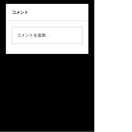
来る〜きっと来る〜‼️
コメント
HIDEAWAY暑くても元
BARオープン
気にランチオープンし
てます レコードは中川
コメントを追加…
さんお勧めの一枚
Groovintｼｬﾂ着てお待ち
しています♪♪