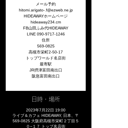
メール予約
hitomi.arigato-.f@ezweb.ne.jp
HIDEAWAYホームページ
hideaway234.cm
FB山田ふみ代HIDEAWAY
LINE 090-9717-1246
住所
569-0825
高槻市栄町2-50-17
トップワールド名店街
最寄駅
JR摂津富田南出口
阪急富田南出口
日時・場所
2023年7月22日 19:00
ライブ＆カフェ HIDEAWAY, 日本、〒
569-0825 大阪府高槻市栄町２丁目５
０−１７ トップ名店街