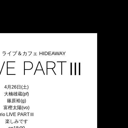
  
ライブ＆カフェ HIDEAWAY
LIVE PARTⅢ
4月26日(土)
大楠雄蔵(pf)
篠原裕(g)
富樫太陽(vo)
trio LIVE PARTⅢ
楽しみです