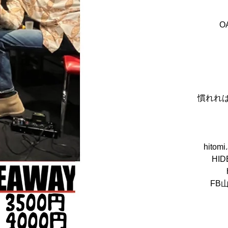
OA
慣れれば
hitomi
HI
FB