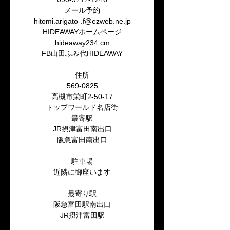
メール予約
hitomi.arigato-.f@ezweb.ne.jp
HIDEAWAYホームページ
hideaway234.cm
FB山田ふみ代HIDEAWAY
住所
569-0825
高槻市栄町2-50-17
トップワールド名店街
最寄駅
JR摂津富田南出口
阪急富田南出口
駐車場
近隣に御座います
最寄り駅
阪急富田駅南出口
JR摂津富田駅