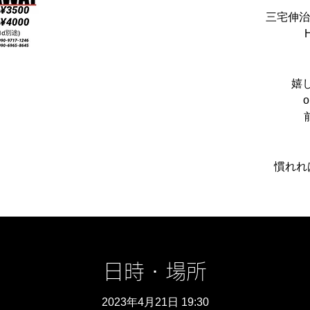
三宅伸治so
嬉
o
前
日時・場所
2023年4月21日 19:30