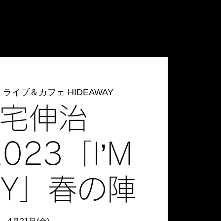
  
ライブ＆カフェ HIDEAWAY
宅伸治
2023「I’M
DY」春の陣