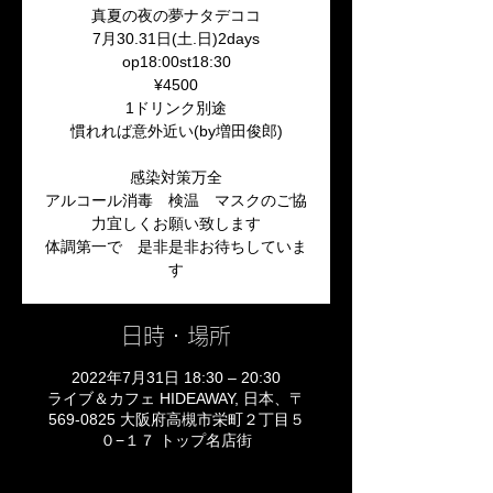
真夏の夜の夢ナタデココ
7月30.31日(土.日)2days
op18:00st18:30
¥4500
1ドリンク別途
慣れれば意外近い(by増田俊郎)
感染対策万全
アルコール消毒 検温 マスクのご協
力宜しくお願い致します
体調第一で 是非是非お待ちしていま
日時・場所
2022年7月31日 18:30 – 20:30
ライブ＆カフェ HIDEAWAY, 日本、〒
569-0825 大阪府高槻市栄町２丁目５
０−１７ トップ名店街