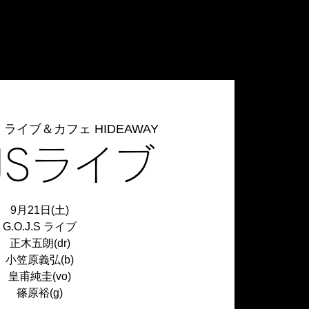
  
ライブ＆カフェ HIDEAWAY
JSライブ
9月21日(土)
G.O.J.S ライブ
正木五朗(dr)
小笠原義弘(b)
皇甫純圭(vo)
篠原裕(g)