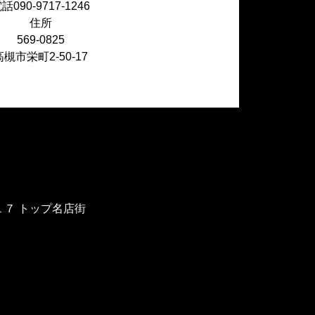
話090-9717-1246
住所
569-0825
−１７ トップ名店街