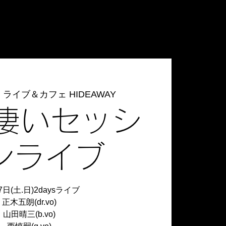
  
ライブ＆カフェ HIDEAWAY
I凄いセッシ
ンライブ
7日(土.日)2daysライブ
正木五朗(dr.vo)
山田晴三(b.vo)