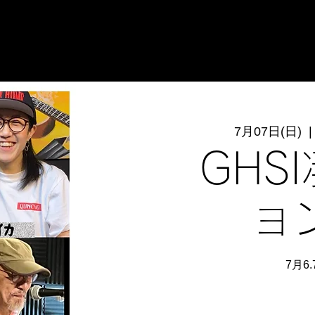
7月07日(日)
  |
GHS
ョ
7月6.