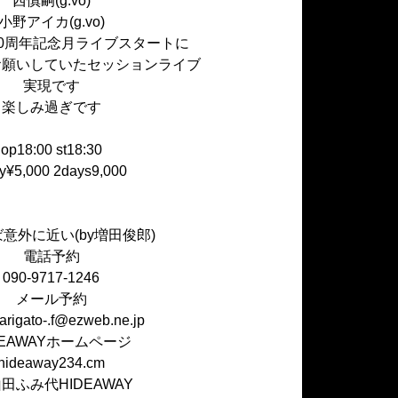
西慎嗣(g.vo)
小野アイカ(g.vo)
Y10周年記念月ライブスタートに
お願いしていたセッションライブ
実現です
楽しみ過ぎです
op18:00 st18:30
y¥5,000 2days9,000
意外に近い(by増田俊郎)
電話予約
090-9717-1246
メール予約
.arigato-.f@ezweb.ne.jp
DEAWAYホームページ
hideaway234.cm
山田ふみ代HIDEAWAY