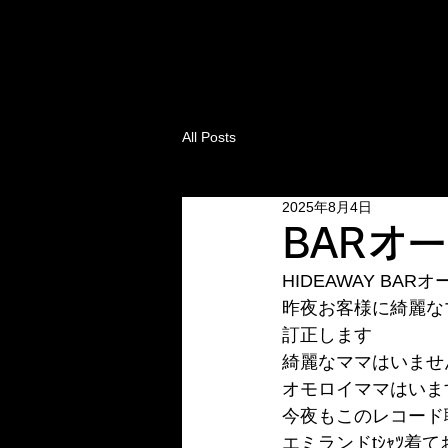
All Posts
2025年8月4日
BARオ
HIDEAWAY BA
昨夜お客様に綺麗な
訂正します
綺麗なママはいませ
オモロイママはいま
今夜もこのレコード
エミランドtｼｬﾂ着