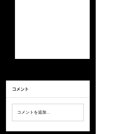
ランチオープン
来る〜きっと来る〜‼️
コメント
HIDEAWAY暑くても元
BARオープン
気にランチオープンし
てます レコードは中川
コメントを追加…
さんお勧めの一枚
Groovintｼｬﾂ着てお待ち
しています♪♪