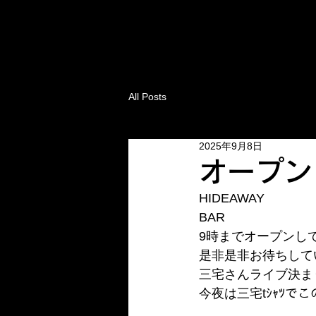
All Posts
2025年9月8日
オープン
HIDEAWAY
BAR 
9時までオープンし
是非是非お待ちして
三宅さんライブ決ま
今夜は三宅tｼｬﾂ