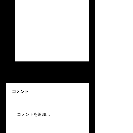
ランチオープン
来る〜きっと来る〜‼️
コメント
HIDEAWAY暑くても元
BARオープン
気にランチオープンし
てます レコードは中川
コメントを追加…
さんお勧めの一枚
Groovintｼｬﾂ着てお待ち
しています♪♪