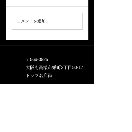
HIDEAWAY暑くても元
BARオープン
気にランチオープンし
てます レコードは中川
コメントを追加…
さんお勧めの一枚
Groovintｼｬﾂ着てお待ち
しています♪♪
〒569-0825
大阪府高槻市栄町2丁目5
0-17
トップ名店街
090-9717-1246
hideaway.234@gmail.com
お問い合わせ