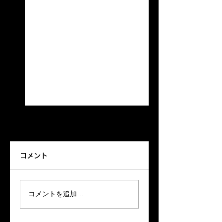
ランチオープン
来る〜きっと来る〜‼️
コメント
HIDEAWAY暑くても元
BARオープン
気にランチオープンし
てます レコードは中川
コメントを追加…
さんお勧めの一枚
Groovintｼｬﾂ着てお待ち
しています♪♪