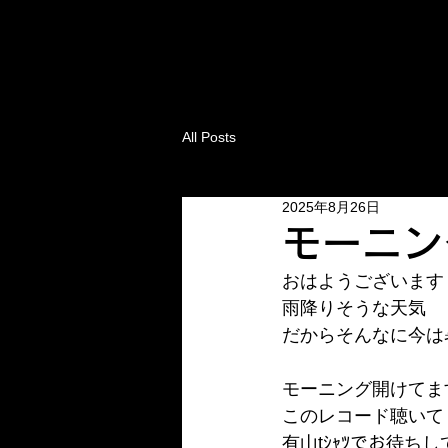
All Posts
2025年8月26日
モーニン
おはようございます
雨降りそうな天気
だからそんなに今は
モーニング開けてま
このレコード聴いて
有山tｼｬﾂでお待ち