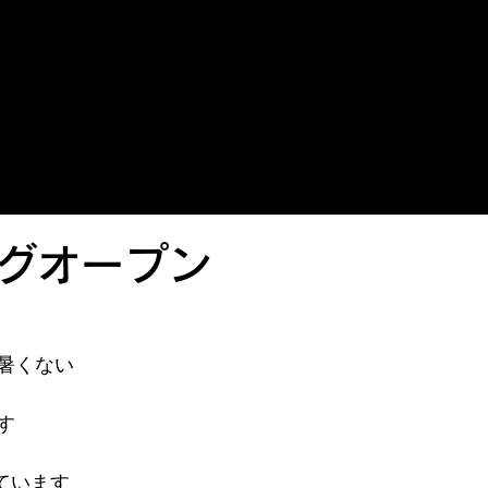
グオープン
暑くない
す
しています