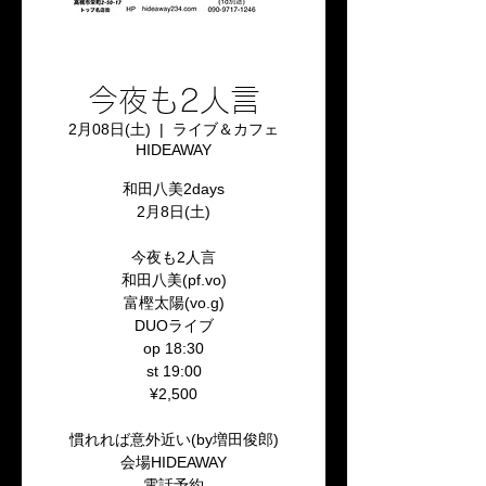
今夜も2人言
2月08日(土)
  |  
ライブ＆カフェ
HIDEAWAY
和田八美2days
2月8日(土)
今夜も2人言
和田八美(pf.vo)
富樫太陽(vo.g)
DUOライブ
op 18:30
st 19:00
¥2,500
慣れれば意外近い(by増田俊郎)
会場HIDEAWAY
電話予約